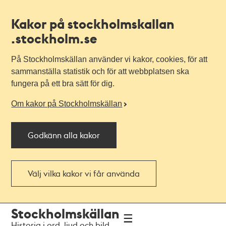
Kakor på stockholmskallan
.stockholm.se
På Stockholmskällan använder vi kakor, cookies, för att
sammanställa statistik och för att webbplatsen ska
fungera på ett bra sätt för dig.
Om kakor på Stockholmskällan
Godkänn alla kakor
Välj vilka kakor vi får använda
Till
Till
Stockholmskällan
navigationen
huvudinnehållet
Historia i ord, ljud och bild