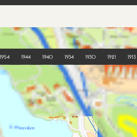
1954
1944
1940
1934
1930
1921
1913