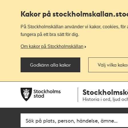
Kakor på stockholmskallan
.st
På Stockholmskällan använder vi kakor, cookies, för a
fungera på ett bra sätt för dig.
Om kakor på Stockholmskällan
Godkänn alla kakor
Välj vilka kak
Till
Till
Stockholmsk
navigationen
huvudinnehållet
Historia i ord, ljud oc
Sök
Fritextsök