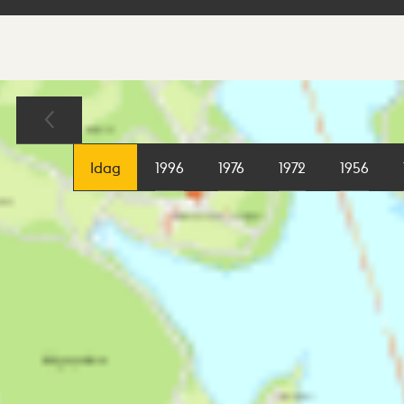
Sökresultat
Karta
Idag
1996
1976
1972
1956