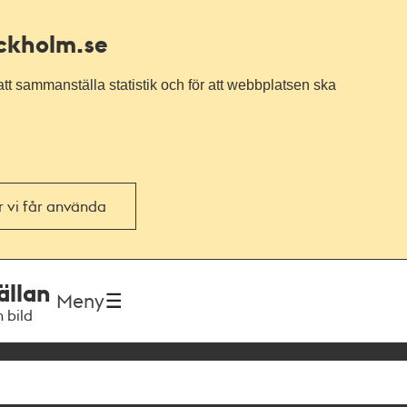
ockholm.se
tt sammanställa statistik och för att webbplatsen ska
or vi får använda
ällan
Meny
h bild