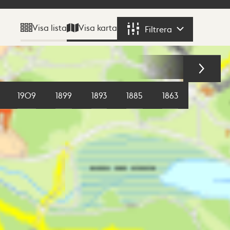
Visa karta
Visa lista
Filtrera
Filtrera
1909
1899
1893
1885
1863
1855