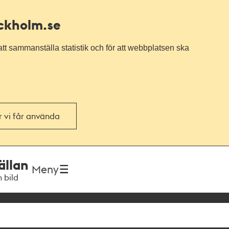
ockholm.se
tt sammanställa statistik och för att webbplatsen ska
or vi får använda
ällan
Meny
h bild