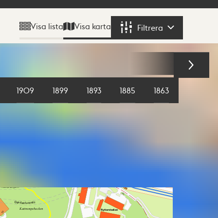
Visa karta
Visa lista
Filtrera
Filtrera
1909
1899
1893
1885
1863
1855