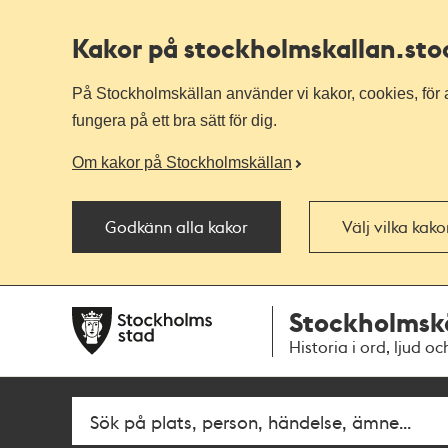
Kakor på stockholmskallan
.st
På Stockholmskällan använder vi kakor, cookies, för a
fungera på ett bra sätt för dig.
Om kakor på Stockholmskällan
Godkänn alla kakor
Välj vilka kak
Till
Till
Stockholmsk
navigationen
huvudinnehållet
Historia i ord, ljud oc
Sök
Fritextsök