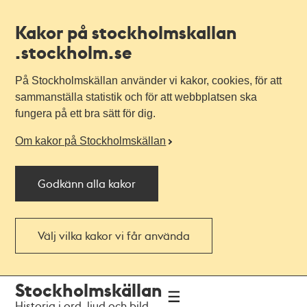
Kakor på stockholmskallan
.stockholm.se
På Stockholmskällan använder vi kakor, cookies, för att
sammanställa statistik och för att webbplatsen ska
fungera på ett bra sätt för dig.
Om kakor på Stockholmskällan
Godkänn alla kakor
Välj vilka kakor vi får använda
Till
Till
Stockholmskällan
navigationen
huvudinnehållet
Historia i ord, ljud och bild