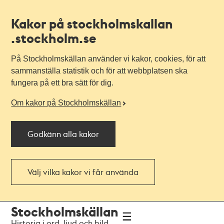
Kakor på stockholmskallan
.stockholm.se
På Stockholmskällan använder vi kakor, cookies, för att
sammanställa statistik och för att webbplatsen ska
fungera på ett bra sätt för dig.
Om kakor på Stockholmskällan
Godkänn alla kakor
Välj vilka kakor vi får använda
Till
Till
Stockholmskällan
navigationen
huvudinnehållet
Historia i ord, ljud och bild