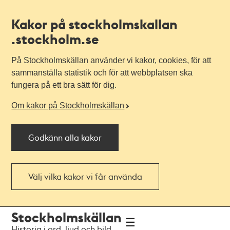
Kakor på stockholmskallan
.stockholm.se
På Stockholmskällan använder vi kakor, cookies, för att
sammanställa statistik och för att webbplatsen ska
fungera på ett bra sätt för dig.
Om kakor på Stockholmskällan
Godkänn alla kakor
Välj vilka kakor vi får använda
Till
Till
Stockholmskällan
navigationen
huvudinnehållet
Historia i ord, ljud och bild