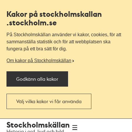
Kakor på stockholmskallan
.stockholm.se
På Stockholmskällan använder vi kakor, cookies, för att
sammanställa statistik och för att webbplatsen ska
fungera på ett bra sätt för dig.
Om kakor på Stockholmskällan
Godkänn alla kakor
Välj vilka kakor vi får använda
Till
Till
Stockholmskällan
navigationen
huvudinnehållet
Historia i ord, ljud och bild