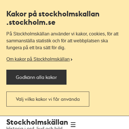
Kakor på stockholmskallan
.stockholm.se
På Stockholmskällan använder vi kakor, cookies, för att
sammanställa statistik och för att webbplatsen ska
fungera på ett bra sätt för dig.
Om kakor på Stockholmskällan
Godkänn alla kakor
Välj vilka kakor vi får använda
Till
Till
Stockholmskällan
navigationen
huvudinnehållet
Historia i ord, ljud och bild