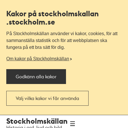
Kakor på stockholmskallan
.stockholm.se
På Stockholmskällan använder vi kakor, cookies, för att
sammanställa statistik och för att webbplatsen ska
fungera på ett bra sätt för dig.
Om kakor på Stockholmskällan
Godkänn alla kakor
Välj vilka kakor vi får använda
Till
Till
Stockholmskällan
navigationen
huvudinnehållet
Historia i ord, ljud och bild