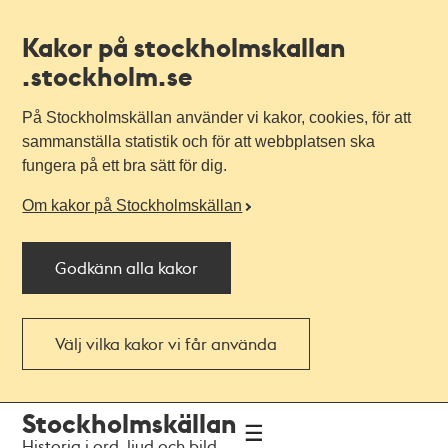
Kakor på stockholmskallan
.stockholm.se
På Stockholmskällan använder vi kakor, cookies, för att
sammanställa statistik och för att webbplatsen ska
fungera på ett bra sätt för dig.
Om kakor på Stockholmskällan
Godkänn alla kakor
Välj vilka kakor vi får använda
Till
Till
Stockholmskällan
navigationen
huvudinnehållet
Historia i ord, ljud och bild