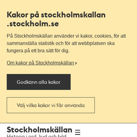
Kakor på stockholmskallan
.stockholm.se
På Stockholmskällan använder vi kakor, cookies, för att
sammanställa statistik och för att webbplatsen ska
fungera på ett bra sätt för dig.
Om kakor på Stockholmskällan
Godkänn alla kakor
Välj vilka kakor vi får använda
Till
Till
Stockholmskällan
navigationen
huvudinnehållet
Historia i ord, ljud och bild