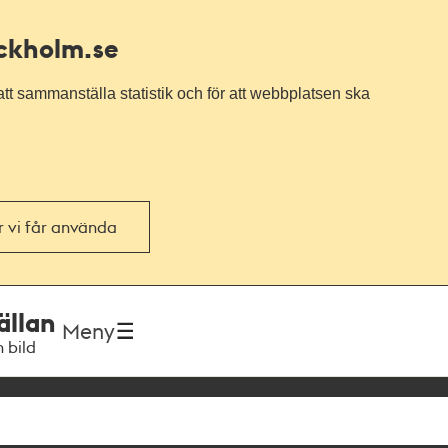
ockholm.se
tt sammanställa statistik och för att webbplatsen ska
or vi får använda
ällan
Meny
h bild