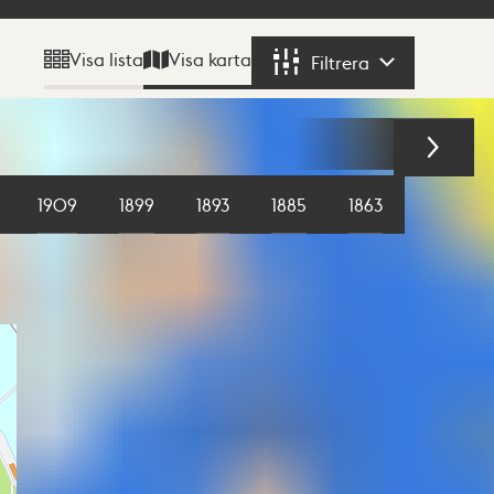
Visa karta
Visa lista
Filtrera
Filtrera
1909
1899
1893
1885
1863
1855