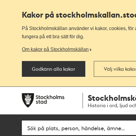
Kakor på stockholmskallan
.st
På Stockholmskällan använder vi kakor, cookies, för a
fungera på ett bra sätt för dig.
Om kakor på Stockholmskällan
Godkänn alla kakor
Välj vilka kak
Till
Till
Stockholmsk
navigationen
huvudinnehållet
Historia i ord, ljud oc
Sök
Fritextsök