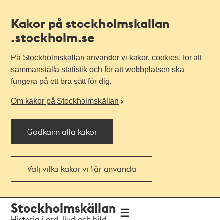
Kakor på stockholmskallan
.stockholm.se
På Stockholmskällan använder vi kakor, cookies, för att
sammanställa statistik och för att webbplatsen ska
fungera på ett bra sätt för dig.
Om kakor på Stockholmskällan
Godkänn alla kakor
Välj vilka kakor vi får använda
Till
Till
Stockholmskällan
navigationen
huvudinnehållet
Historia i ord, ljud och bild