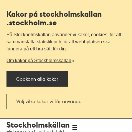
Kakor på stockholmskallan
.stockholm.se
På Stockholmskällan använder vi kakor, cookies, för att
sammanställa statistik och för att webbplatsen ska
fungera på ett bra sätt för dig.
Om kakor på Stockholmskällan
Godkänn alla kakor
Välj vilka kakor vi får använda
Till
Till
Stockholmskällan
navigationen
huvudinnehållet
Historia i ord, ljud och bild