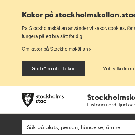
Kakor på stockholmskallan
.st
På Stockholmskällan använder vi kakor, cookies, för a
fungera på ett bra sätt för dig.
Om kakor på Stockholmskällan
Godkänn alla kakor
Välj vilka kak
Till
Till
Stockholmsk
navigationen
huvudinnehållet
Historia i ord, ljud oc
Sök
Fritextsök