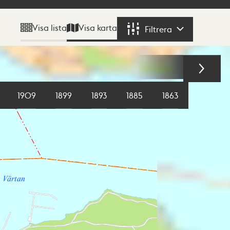
Visa karta
Visa lista
Filtrera
Filtrera
1909
1899
1893
1885
1863
1855