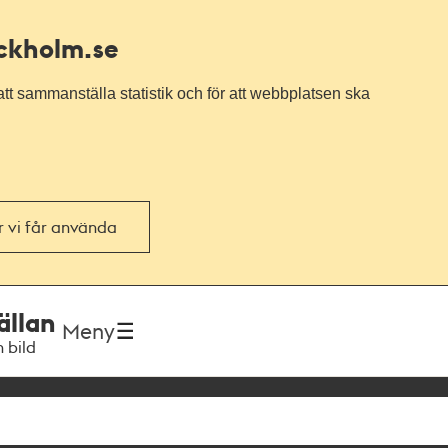
ockholm.se
tt sammanställa statistik och för att webbplatsen ska
or vi får använda
ällan
Meny
h bild