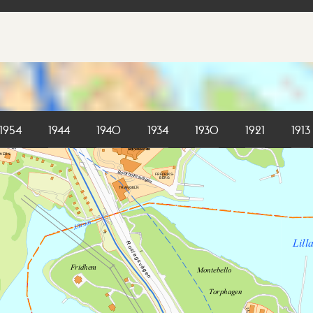
1954
1944
1940
1934
1930
1921
1913