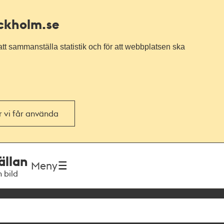
ockholm.se
tt sammanställa statistik och för att webbplatsen ska
or vi får använda
ällan
Meny
h bild