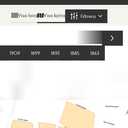
Visa karta
Visa lista
Filtrera
Filtrera
1909
1899
1893
1885
1863
1855