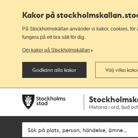
Kakor på stockholmskallan
.st
På Stockholmskällan använder vi kakor, cookies, för a
fungera på ett bra sätt för dig.
Om kakor på Stockholmskällan
Godkänn alla kakor
Välj vilka kak
Till
Till
Stockholmsk
navigationen
huvudinnehållet
Historia i ord, ljud oc
Sök
Fritextsök