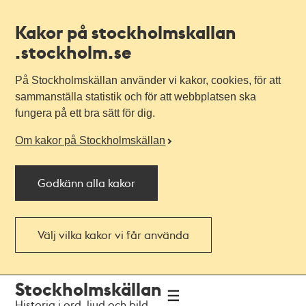
Kakor på stockholmskallan
.stockholm.se
På Stockholmskällan använder vi kakor, cookies, för att
sammanställa statistik och för att webbplatsen ska
fungera på ett bra sätt för dig.
Om kakor på Stockholmskällan
Godkänn alla kakor
Välj vilka kakor vi får använda
Till
Till
Stockholmskällan
navigationen
huvudinnehållet
Historia i ord, ljud och bild