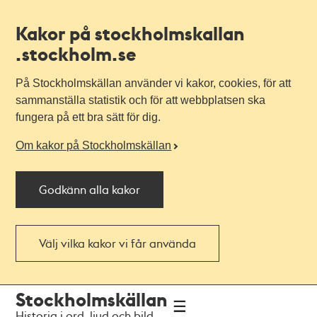
Kakor på stockholmskallan
.stockholm.se
På Stockholmskällan använder vi kakor, cookies, för att
sammanställa statistik och för att webbplatsen ska
fungera på ett bra sätt för dig.
Om kakor på Stockholmskällan
Godkänn alla kakor
Välj vilka kakor vi får använda
Till
Till
Stockholmskällan
navigationen
huvudinnehållet
Historia i ord, ljud och bild