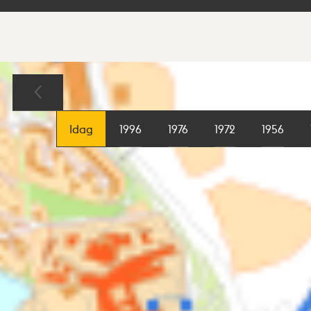
Sökresultat
Karta
Idag
1996
1976
1972
1956