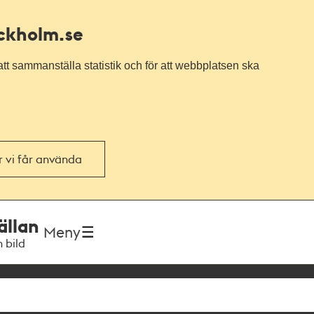
ockholm.se
tt sammanställa statistik och för att webbplatsen ska
or vi får använda
ällan
Meny
h bild