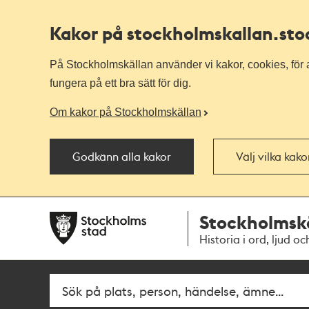
Kakor på stockholmskallan
.st
På Stockholmskällan använder vi kakor, cookies, för a
fungera på ett bra sätt för dig.
Om kakor på Stockholmskällan
Godkänn alla kakor
Välj vilka kak
Till
Till
Stockholmsk
navigationen
huvudinnehållet
Historia i ord, ljud oc
Sök
Fritextsök