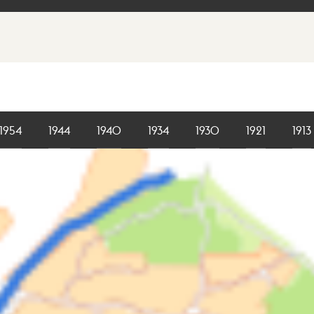
1954
1944
1940
1934
1930
1921
1913