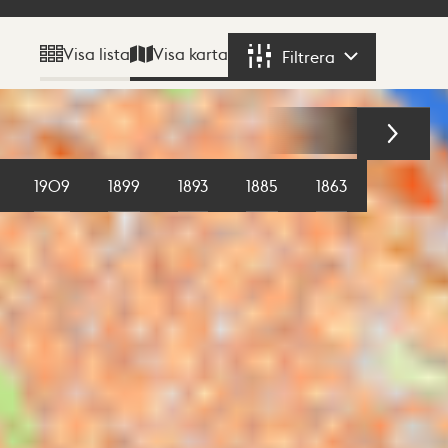
Visa karta
Visa lista
Filtrera
Filtrera
1909
1899
1893
1885
1863
1855