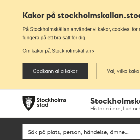
Kakor på stockholmskallan
.st
På Stockholmskällan använder vi kakor, cookies, för a
fungera på ett bra sätt för dig.
Om kakor på Stockholmskällan
Godkänn alla kakor
Välj vilka kak
Till
Till
Stockholmsk
navigationen
huvudinnehållet
Historia i ord, ljud oc
Sök
Fritextsök