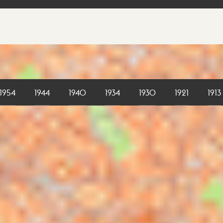
1954
1944
1940
1934
1930
1921
1913