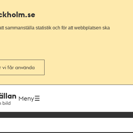
ockholm.se
tt sammanställa statistik och för att webbplatsen ska
or vi får använda
ällan
Meny
h bild