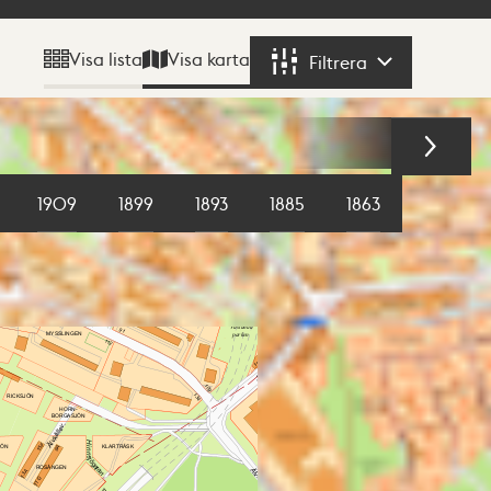
Visa karta
Visa lista
Filtrera
Filtrera
1909
1899
1893
1885
1863
1855