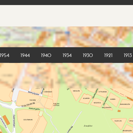
1954
1944
1940
1934
1930
1921
1913