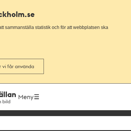
ockholm.se
tt sammanställa statistik och för att webbplatsen ska
or vi får använda
ällan
Meny
h bild