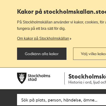
Kakor på stockholmskallan
.st
På Stockholmskällan använder vi kakor, cookies, för a
fungera på ett bra sätt för dig.
Om kakor på Stockholmskällan
Godkänn alla kakor
Välj vilka kak
Till
Till
Stockholmsk
navigationen
huvudinnehållet
Historia i ord, ljud oc
Sök
Fritextsök