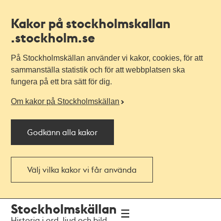
Kakor på stockholmskallan
.stockholm.se
På Stockholmskällan använder vi kakor, cookies, för att
sammanställa statistik och för att webbplatsen ska
fungera på ett bra sätt för dig.
Om kakor på Stockholmskällan
Godkänn alla kakor
Välj vilka kakor vi får använda
Till
Till
Stockholmskällan
navigationen
huvudinnehållet
Historia i ord, ljud och bild