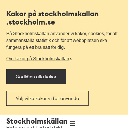
Kakor på stockholmskallan
.stockholm.se
På Stockholmskällan använder vi kakor, cookies, för att
sammanställa statistik och för att webbplatsen ska
fungera på ett bra sätt för dig.
Om kakor på Stockholmskällan
Godkänn alla kakor
Välj vilka kakor vi får använda
Till
Till
Stockholmskällan
navigationen
huvudinnehållet
Historia i ord, ljud och bild