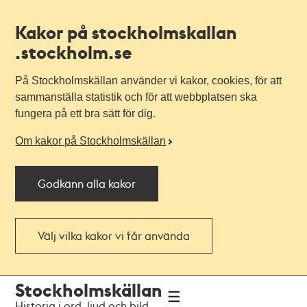
Kakor på stockholmskallan
.stockholm.se
På Stockholmskällan använder vi kakor, cookies, för att
sammanställa statistik och för att webbplatsen ska
fungera på ett bra sätt för dig.
Om kakor på Stockholmskällan
Godkänn alla kakor
Välj vilka kakor vi får använda
Till
Till
Stockholmskällan
navigationen
huvudinnehållet
Historia i ord, ljud och bild