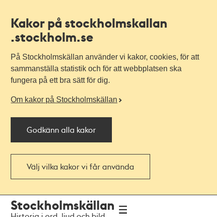
Kakor på stockholmskallan
.stockholm.se
På Stockholmskällan använder vi kakor, cookies, för att
sammanställa statistik och för att webbplatsen ska
fungera på ett bra sätt för dig.
Om kakor på Stockholmskällan
Godkänn alla kakor
Välj vilka kakor vi får använda
Till
Till
Stockholmskällan
navigationen
huvudinnehållet
Historia i ord, ljud och bild