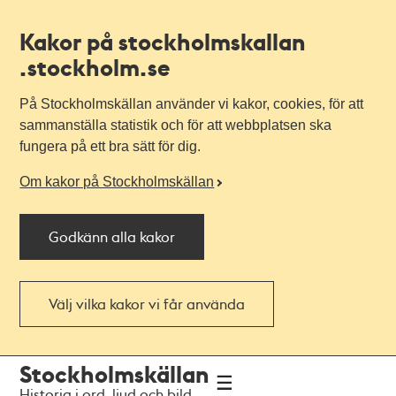
Kakor på stockholmskallan
.stockholm.se
På Stockholmskällan använder vi kakor, cookies, för att
sammanställa statistik och för att webbplatsen ska
fungera på ett bra sätt för dig.
Om kakor på Stockholmskällan
Godkänn alla kakor
Välj vilka kakor vi får använda
Till
Till
Stockholmskällan
navigationen
huvudinnehållet
Historia i ord, ljud och bild