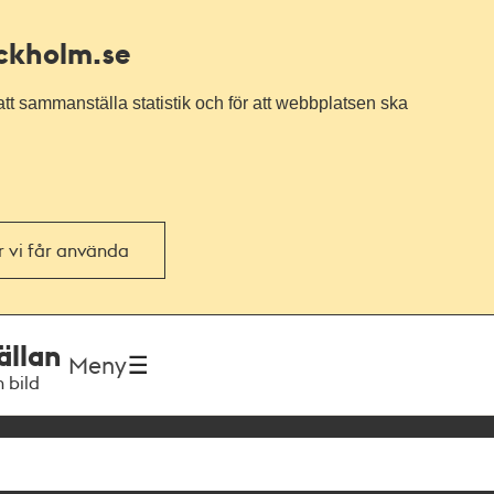
ockholm.se
tt sammanställa statistik och för att webbplatsen ska
or vi får använda
ällan
Meny
h bild