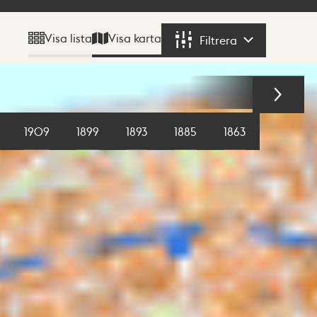
Visa karta
Visa lista
Filtrera
Filtrera
1909
1899
1893
1885
1863
1855