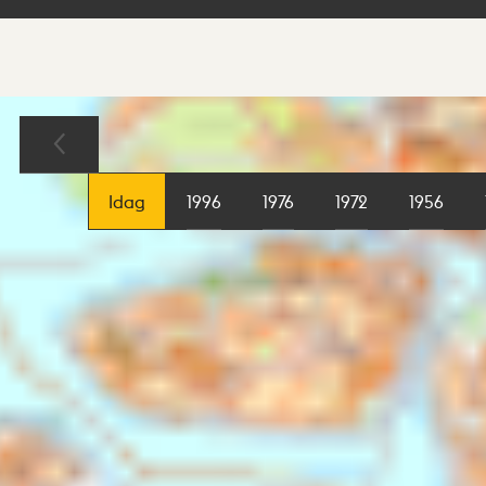
Sökresultat
Karta
Idag
1996
1976
1972
1956