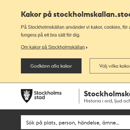
Kakor på stockholmskallan
.st
På Stockholmskällan använder vi kakor, cookies, för a
fungera på ett bra sätt för dig.
Om kakor på Stockholmskällan
Godkänn alla kakor
Välj vilka kak
Till
Till
Stockholmsk
navigationen
huvudinnehållet
Historia i ord, ljud oc
Sök
Fritextsök