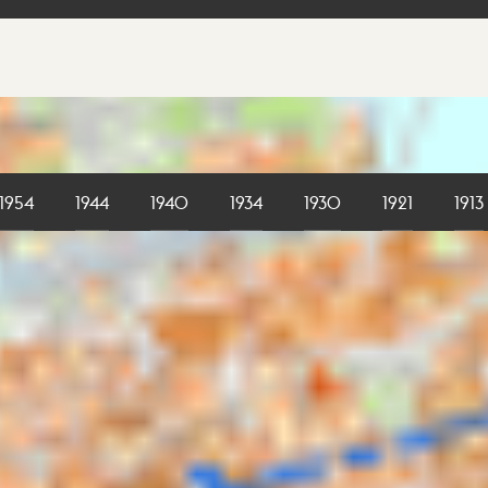
1954
1944
1940
1934
1930
1921
1913