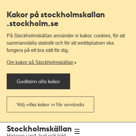
Kakor på stockholmskallan
.stockholm.se
På Stockholmskällan använder vi kakor, cookies, för att
sammanställa statistik och för att webbplatsen ska
fungera på ett bra sätt för dig.
Om kakor på Stockholmskällan
Godkänn alla kakor
Välj vilka kakor vi får använda
Till
Till
Stockholmskällan
navigationen
huvudinnehållet
Historia i ord, ljud och bild