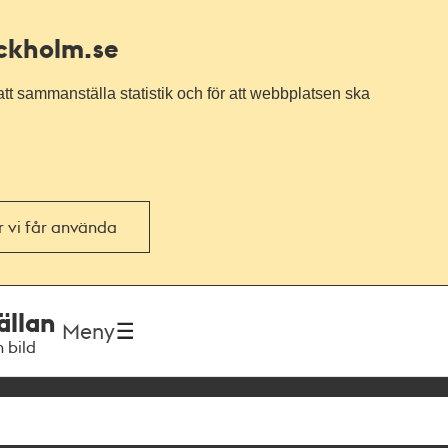
ockholm.se
tt sammanställa statistik och för att webbplatsen ska
or vi får använda
ällan
Meny
h bild