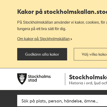
Kakor på stockholmskallan
.st
På Stockholmskällan använder vi kakor, cookies, för a
fungera på ett bra sätt för dig.
Om kakor på Stockholmskällan
Godkänn alla kakor
Välj vilka kak
Till
Till
Stockholmsk
navigationen
huvudinnehållet
Historia i ord, ljud oc
Sök
Fritextsök