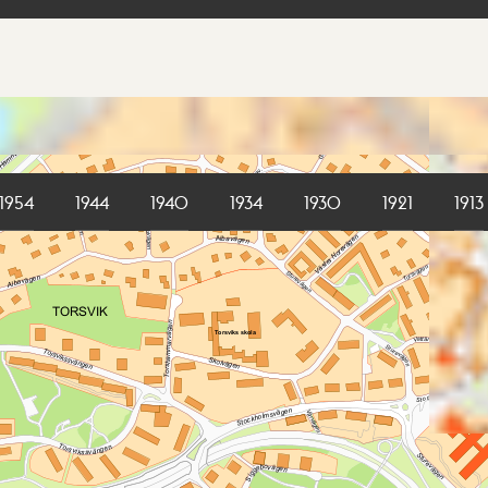
1954
1944
1940
1934
1930
1921
1913