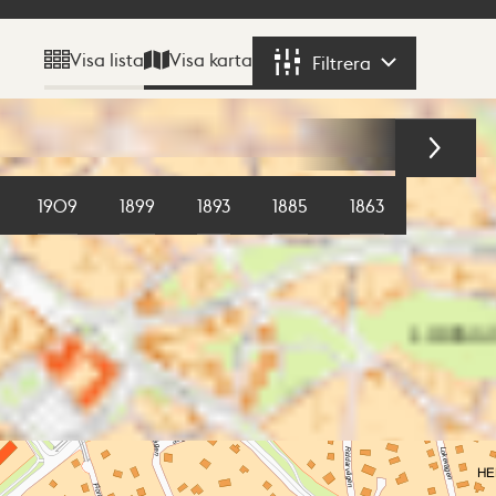
Visa karta
Visa lista
Filtrera
Filtrera
1909
1899
1893
1885
1863
1855