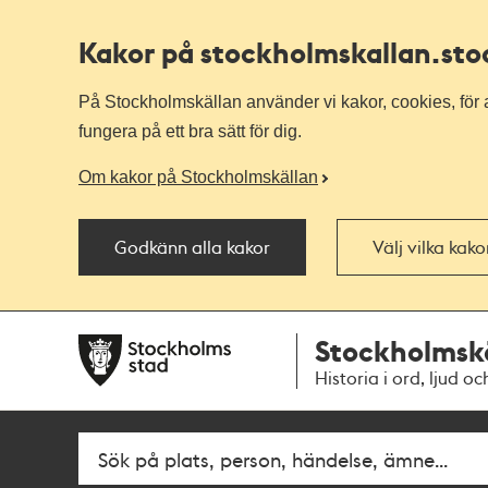
Kakor på stockholmskallan
.st
På Stockholmskällan använder vi kakor, cookies, för a
fungera på ett bra sätt för dig.
Om kakor på Stockholmskällan
Godkänn alla kakor
Välj vilka kak
Till
Till
Stockholmsk
navigationen
huvudinnehållet
Historia i ord, ljud oc
Sök
Fritextsök