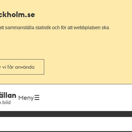
ockholm.se
tt sammanställa statistik och för att webbplatsen ska
or vi får använda
ällan
Meny
h bild