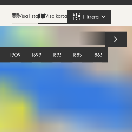
Visa karta
Visa lista
Filtrera
Filtrera
1909
1899
1893
1885
1863
1855