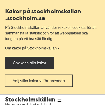
Kakor på stockholmskallan
.stockholm.se
På Stockholmskällan använder vi kakor, cookies, för att
sammanställa statistik och för att webbplatsen ska
fungera på ett bra sätt för dig.
Om kakor på Stockholmskällan
Godkänn alla kakor
Välj vilka kakor vi får använda
Till
Till
Stockholmskällan
navigationen
huvudinnehållet
Historia i ord, ljud och bild