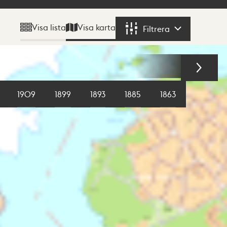
Visa karta
Visa lista
Filtrera
Filtrera
1909
1899
1893
1885
1863
1855