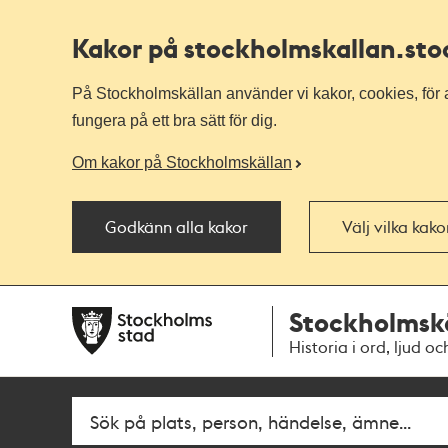
Kakor på stockholmskallan
.st
På Stockholmskällan använder vi kakor, cookies, för a
fungera på ett bra sätt för dig.
Om kakor på Stockholmskällan
Godkänn alla kakor
Välj vilka kak
Till
Till
Stockholmsk
navigationen
huvudinnehållet
Historia i ord, ljud oc
Sök
Fritextsök