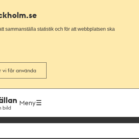
ockholm.se
tt sammanställa statistik och för att webbplatsen ska
or vi får använda
ällan
Meny
h bild