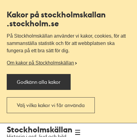
Kakor på stockholmskallan
.stockholm.se
På Stockholmskällan använder vi kakor, cookies, för att
sammanställa statistik och för att webbplatsen ska
fungera på ett bra sätt för dig.
Om kakor på Stockholmskällan
Godkänn alla kakor
Välj vilka kakor vi får använda
Till
Till
Stockholmskällan
navigationen
huvudinnehållet
Historia i ord, ljud och bild