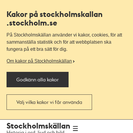
Kakor på stockholmskallan
.stockholm.se
På Stockholmskällan använder vi kakor, cookies, för att
sammanställa statistik och för att webbplatsen ska
fungera på ett bra sätt för dig.
Om kakor på Stockholmskällan
Godkänn alla kakor
Välj vilka kakor vi får använda
Till
Till
Stockholmskällan
navigationen
huvudinnehållet
Historia i ord, ljud och bild