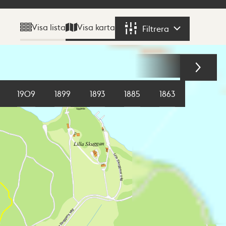
Visa karta
Visa lista
Filtrera
Filtrera
1909
1899
1893
1885
1863
1855