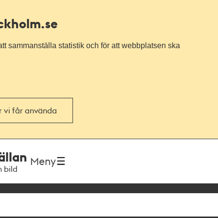
ockholm.se
tt sammanställa statistik och för att webbplatsen ska
or vi får använda
ällan
Meny
h bild