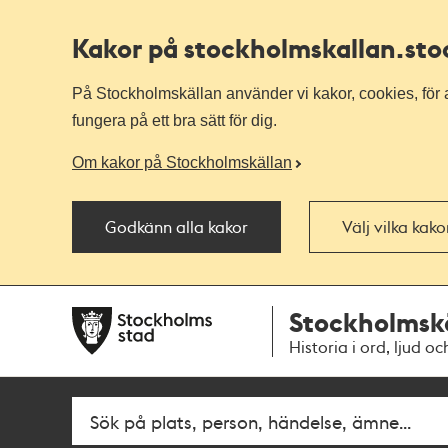
Kakor på stockholmskallan
.st
På Stockholmskällan använder vi kakor, cookies, för a
fungera på ett bra sätt för dig.
Om kakor på Stockholmskällan
Godkänn alla kakor
Välj vilka kak
Till
Till
Stockholmsk
navigationen
huvudinnehållet
Historia i ord, ljud oc
Sök
Fritextsök