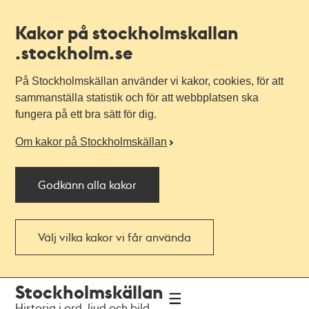
Kakor på stockholmskallan
.stockholm.se
På Stockholmskällan använder vi kakor, cookies, för att
sammanställa statistik och för att webbplatsen ska
fungera på ett bra sätt för dig.
Om kakor på Stockholmskällan
Godkänn alla kakor
Välj vilka kakor vi får använda
Till
Till
Stockholmskällan
navigationen
huvudinnehållet
Historia i ord, ljud och bild