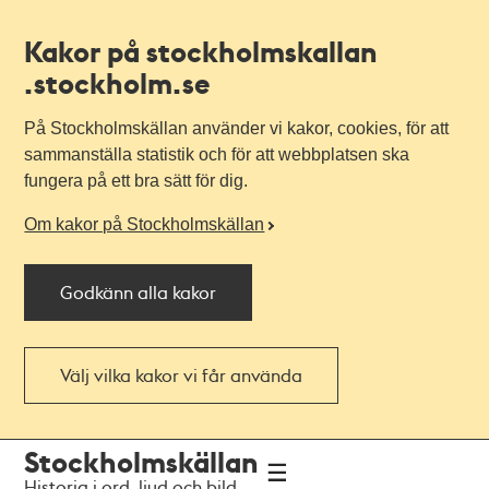
Kakor på stockholmskallan
.stockholm.se
På Stockholmskällan använder vi kakor, cookies, för att
sammanställa statistik och för att webbplatsen ska
fungera på ett bra sätt för dig.
Om kakor på Stockholmskällan
Godkänn alla kakor
Välj vilka kakor vi får använda
Till
Till
Stockholmskällan
navigationen
huvudinnehållet
Historia i ord, ljud och bild