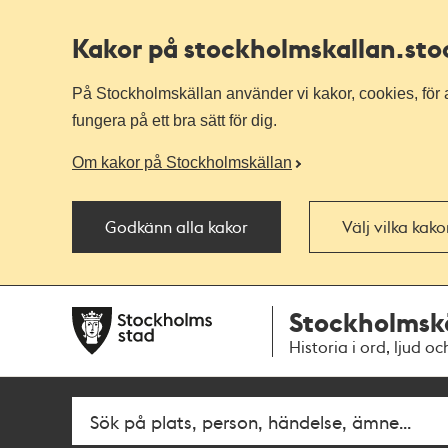
Kakor på stockholmskallan
.st
På Stockholmskällan använder vi kakor, cookies, för a
fungera på ett bra sätt för dig.
Om kakor på Stockholmskällan
Godkänn alla kakor
Välj vilka kak
Till
Till
Stockholmsk
navigationen
huvudinnehållet
Historia i ord, ljud oc
Sök
Fritextsök