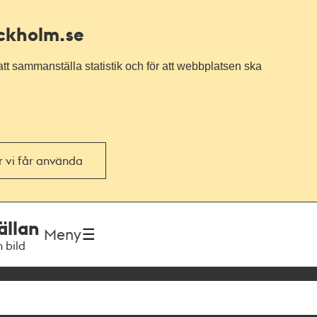
ockholm.se
tt sammanställa statistik och för att webbplatsen ska
or vi får använda
ällan
Meny
h bild