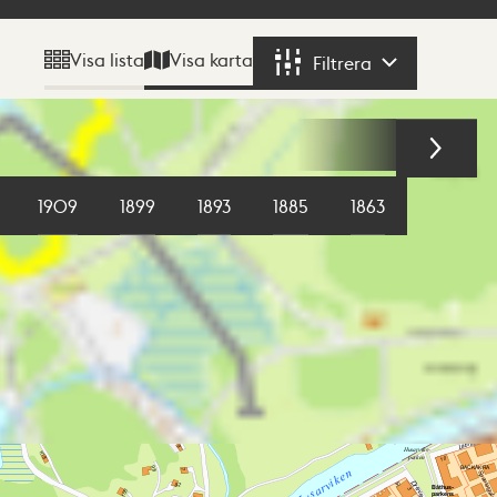
Visa karta
Visa lista
Filtrera
Filtrera
1909
1899
1893
1885
1863
1855