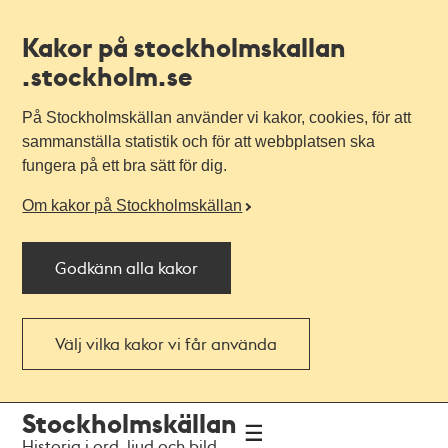
Kakor på stockholmskallan
.stockholm.se
På Stockholmskällan använder vi kakor, cookies, för att
sammanställa statistik och för att webbplatsen ska
fungera på ett bra sätt för dig.
Om kakor på Stockholmskällan
Godkänn alla kakor
Välj vilka kakor vi får använda
Till
Till
Stockholmskällan
navigationen
huvudinnehållet
Historia i ord, ljud och bild