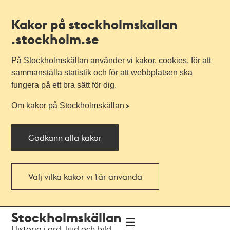
Kakor på stockholmskallan
.stockholm.se
På Stockholmskällan använder vi kakor, cookies, för att
sammanställa statistik och för att webbplatsen ska
fungera på ett bra sätt för dig.
Om kakor på Stockholmskällan
Godkänn alla kakor
Välj vilka kakor vi får använda
Till
Till
Stockholmskällan
navigationen
huvudinnehållet
Historia i ord, ljud och bild