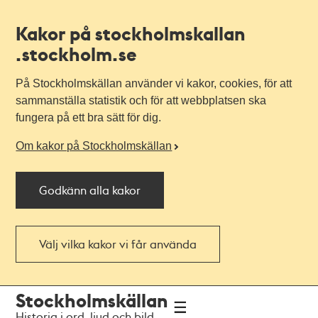
Kakor på stockholmskallan
.stockholm.se
På Stockholmskällan använder vi kakor, cookies, för att
sammanställa statistik och för att webbplatsen ska
fungera på ett bra sätt för dig.
Om kakor på Stockholmskällan
Godkänn alla kakor
Välj vilka kakor vi får använda
Till
Till
Stockholmskällan
navigationen
huvudinnehållet
Historia i ord, ljud och bild