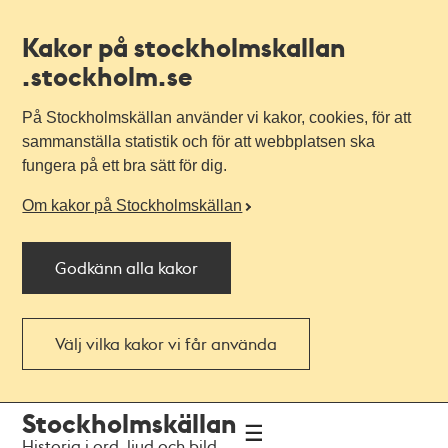
Kakor på stockholmskallan
.stockholm.se
På Stockholmskällan använder vi kakor, cookies, för att
sammanställa statistik och för att webbplatsen ska
fungera på ett bra sätt för dig.
Om kakor på Stockholmskällan
Godkänn alla kakor
Välj vilka kakor vi får använda
Till
Till
Stockholmskällan
navigationen
huvudinnehållet
Historia i ord, ljud och bild