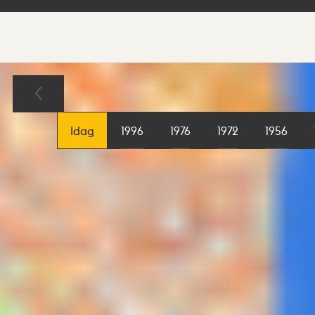
Sökresultat
Karta
Idag
1996
1976
1972
1956