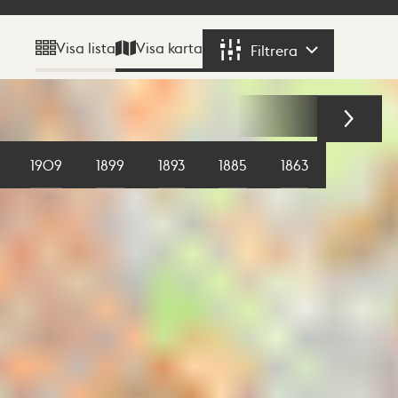
Visa karta
Visa lista
Filtrera
Filtrera
1909
1899
1893
1885
1863
1855