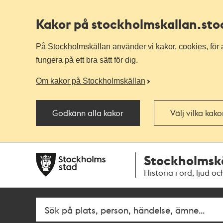
Kakor på stockholmskallan
.st
På Stockholmskällan använder vi kakor, cookies, för a
fungera på ett bra sätt för dig.
Om kakor på Stockholmskällan
Godkänn alla kakor
Välj vilka kak
Till
Till
Stockholmsk
navigationen
huvudinnehållet
Historia i ord, ljud oc
Sök
Fritextsök