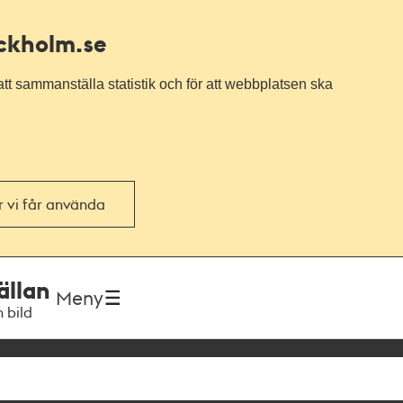
ockholm.se
tt sammanställa statistik och för att webbplatsen ska
or vi får använda
ällan
Meny
h bild