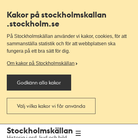
Kakor på stockholmskallan
.stockholm.se
På Stockholmskällan använder vi kakor, cookies, för att
sammanställa statistik och för att webbplatsen ska
fungera på ett bra sätt för dig.
Om kakor på Stockholmskällan
Godkänn alla kakor
Välj vilka kakor vi får använda
Till
Till
Stockholmskällan
navigationen
huvudinnehållet
Historia i ord, ljud och bild