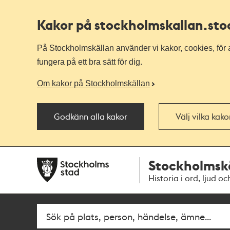
Kakor på stockholmskallan
.st
På Stockholmskällan använder vi kakor, cookies, för a
fungera på ett bra sätt för dig.
Om kakor på Stockholmskällan
Godkänn alla kakor
Välj vilka kak
Till
Till
Stockholmsk
navigationen
huvudinnehållet
Historia i ord, ljud oc
Sök
Fritextsök