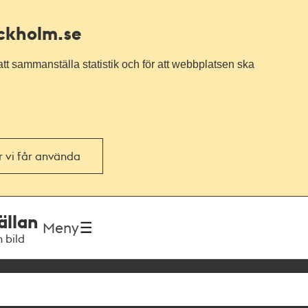
ockholm.se
tt sammanställa statistik och för att webbplatsen ska
or vi får använda
ällan
Meny
h bild