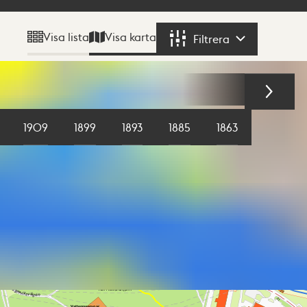
Visa karta
Visa lista
Filtrera
Filtrera
1909
1899
1893
1885
1863
1855