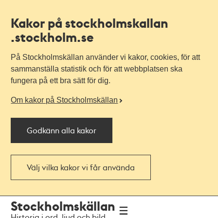
Kakor på stockholmskallan
.stockholm.se
På Stockholmskällan använder vi kakor, cookies, för att
sammanställa statistik och för att webbplatsen ska
fungera på ett bra sätt för dig.
Om kakor på Stockholmskällan
Godkänn alla kakor
Välj vilka kakor vi får använda
Till
Till
Stockholmskällan
navigationen
huvudinnehållet
Historia i ord, ljud och bild