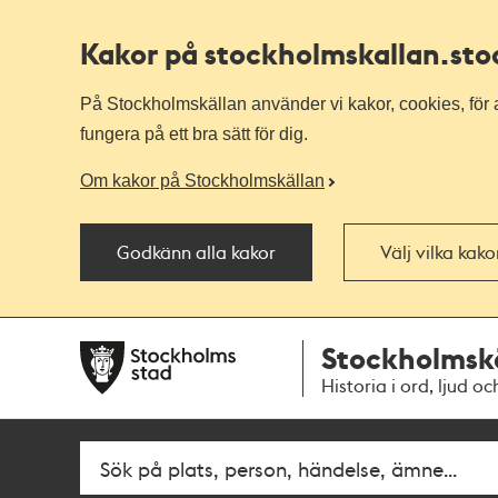
Kakor på stockholmskallan
.st
På Stockholmskällan använder vi kakor, cookies, för a
fungera på ett bra sätt för dig.
Om kakor på Stockholmskällan
Godkänn alla kakor
Välj vilka kak
Till
Till
Stockholmsk
navigationen
huvudinnehållet
Historia i ord, ljud oc
Sök
Fritextsök