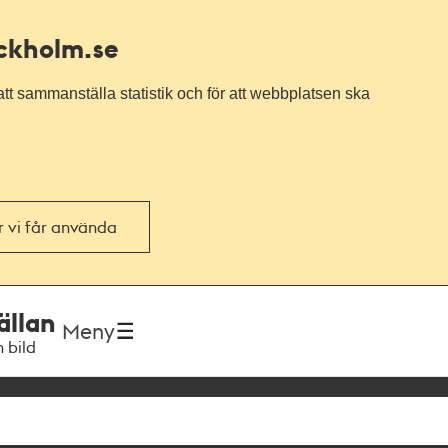
ockholm.se
tt sammanställa statistik och för att webbplatsen ska
or vi får använda
ällan
Meny
h bild