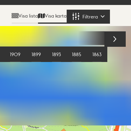
Visa karta
Visa lista
Filtrera
Filtrera
1909
1899
1893
1885
1863
1855