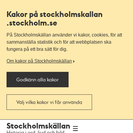
Kakor på stockholmskallan
.stockholm.se
På Stockholmskällan använder vi kakor, cookies, för att
sammanställa statistik och för att webbplatsen ska
fungera på ett bra sätt för dig.
Om kakor på Stockholmskällan
Godkänn alla kakor
Välj vilka kakor vi får använda
Till
Till
Stockholmskällan
navigationen
huvudinnehållet
Historia i ord, ljud och bild