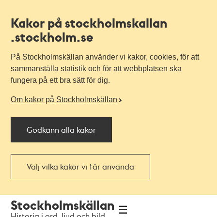
Kakor på stockholmskallan
.stockholm.se
På Stockholmskällan använder vi kakor, cookies, för att
sammanställa statistik och för att webbplatsen ska
fungera på ett bra sätt för dig.
Om kakor på Stockholmskällan
Godkänn alla kakor
Välj vilka kakor vi får använda
Till
Till
Stockholmskällan
navigationen
huvudinnehållet
Historia i ord, ljud och bild