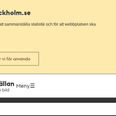
ockholm.se
tt sammanställa statistik och för att webbplatsen ska
or vi får använda
ällan
Meny
h bild