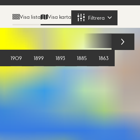
Visa karta
Visa lista
Filtrera
Filtrera
1909
1899
1893
1885
1863
1855