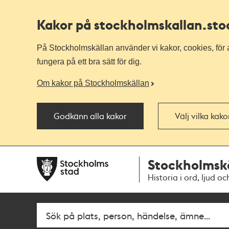
Kakor på stockholmskallan
.st
På Stockholmskällan använder vi kakor, cookies, för a
fungera på ett bra sätt för dig.
Om kakor på Stockholmskällan
Godkänn alla kakor
Välj vilka kak
Till
Till
Stockholmsk
navigationen
huvudinnehållet
Historia i ord, ljud oc
Sök
Fritextsök